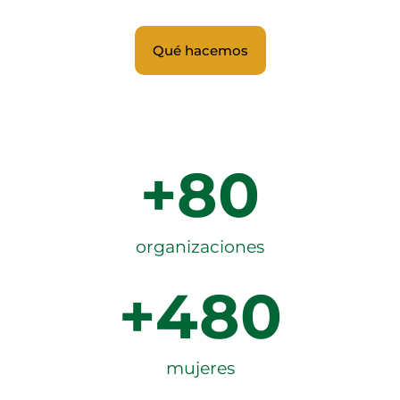
Qué hacemos
+
80
organizaciones
+
480
mujeres